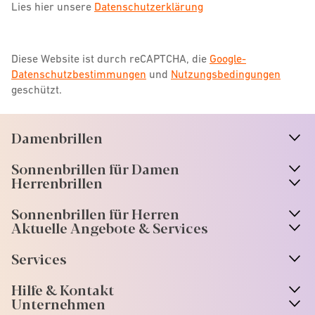
Lies hier unsere
Datenschutzerklärung
Diese Website ist durch reCAPTCHA, die
Google-
Datenschutzbestimmungen
und
Nutzungsbedingungen
geschützt.
Damenbrillen
n
A
r
r
o
w
i
c
o
Sonnenbrillen für Damen
n
A
r
r
o
w
i
c
o
Herrenbrillen
Sonnenbrillen für Herren
Aktuelle Angebote & Services
Services
Hilfe & Kontakt
Unternehmen