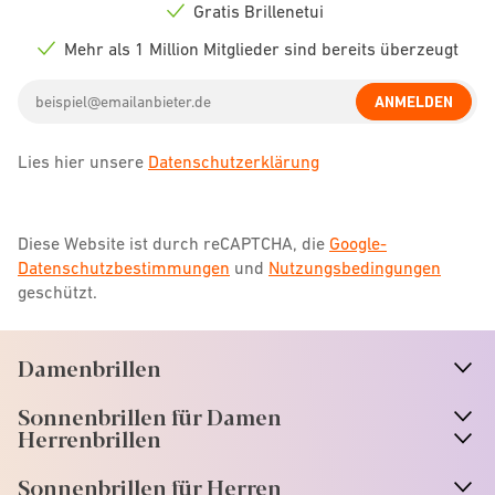
icon
Gratis Brillenetui
Check
icon
Mehr als 1 Million Mitglieder sind bereits überzeugt
Check
icon
Email
ANMELDEN
address
Lies hier unsere
Datenschutzerklärung
Diese Website ist durch reCAPTCHA, die
Google-
Datenschutzbestimmungen
und
Nutzungsbedingungen
geschützt.
Damenbrillen
n
A
r
r
o
w
i
c
o
Sonnenbrillen für Damen
n
A
r
r
o
w
i
c
o
Herrenbrillen
Sonnenbrillen für Herren