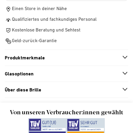
Einen Store in deiner Nähe
Qualifiziertes und fachkundiges Personal
Kostenlose Beratung und Sehtest
Geld-zurück-Garantie
Produktmerkmale
n
A
r
r
o
w
i
c
o
Glasoptionen
n
A
r
r
o
w
i
c
o
Über diese Brille
n
A
r
r
o
w
i
c
o
Von unseren Verbraucher:innen gewählt