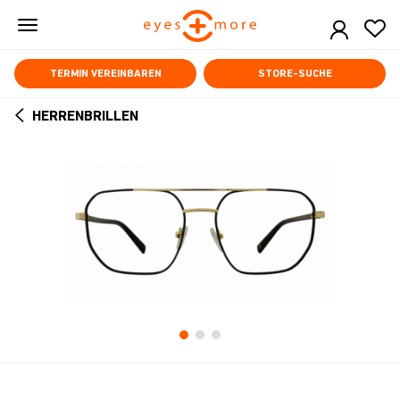
Skip
to
main
content
TERMIN VEREINBAREN
STORE-SUCHE
HERRENBRILLEN
ARROW
BACK