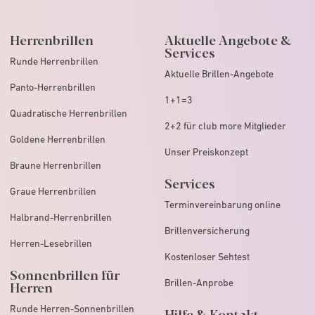
Herrenbrillen
Aktuelle Angebote &
Services
Runde Herrenbrillen
Aktuelle Brillen-Angebote
Panto-Herrenbrillen
1+1=3
Quadratische Herrenbrillen
2+2 für club more Mitglieder
Goldene Herrenbrillen
Unser Preiskonzept
Braune Herrenbrillen
Services
Graue Herrenbrillen
Terminvereinbarung online
Halbrand-Herrenbrillen
Brillenversicherung
Herren-Lesebrillen
Kostenloser Sehtest
Sonnenbrillen für
Brillen-Anprobe
Herren
Runde Herren-Sonnenbrillen
Hilfe & Kontakt