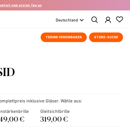
komfort vom ersten Tag an
Search
Products
TERMIN VEREINBAREN
STORE-SUCHE
SID
omplettpreis inklusive Gläser. Wähle aus:
instärkenbrille
Gleitsichtbrille
149,00 €
319,00 €