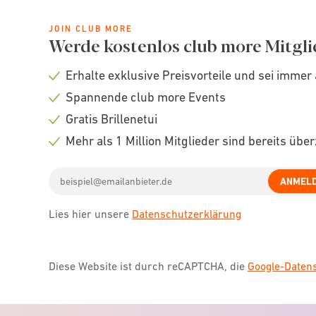
JOIN CLUB MORE
Werde kostenlos club more Mitgli
Erhalte exklusive Preisvorteile und sei immer 
Check
Spannende club more Events
icon
Check
Gratis Brillenetui
icon
Check
Mehr als 1 Million Mitglieder sind bereits übe
icon
Check
Email
icon
ANMEL
address
Lies hier unsere
Datenschutzerklärung
Diese Website ist durch reCAPTCHA, die
Google-Date