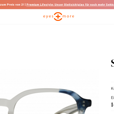
 zum Preis von 2! |
Premium Lifestyle: Unser Gleitsichtglas für noch mehr Seh
K
E