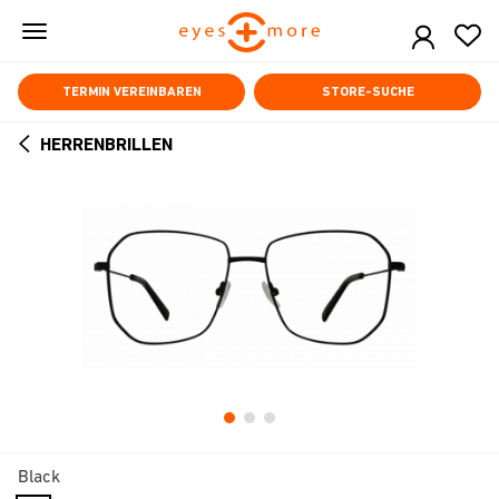
Skip
to
main
content
TERMIN VEREINBAREN
STORE-SUCHE
HERRENBRILLEN
ARROW
BACK
Black