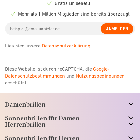
icon
Gratis Brillenetui
Check
icon
Mehr als 1 Million Mitglieder sind bereits überzeugt
Check
icon
Email
ANMELDEN
address
Lies hier unsere
Datenschutzerklärung
Diese Website ist durch reCAPTCHA, die
Google-
Datenschutzbestimmungen
und
Nutzungsbedingungen
geschützt.
Damenbrillen
n
A
r
r
o
w
i
c
o
Sonnenbrillen für Damen
n
A
r
r
o
w
i
c
o
Herrenbrillen
Sonnenbrillen für Herren