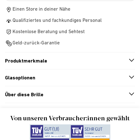
Einen Store in deiner Nähe
Qualifiziertes und fachkundiges Personal
Kostenlose Beratung und Sehtest
Geld-zurück-Garantie
Produktmerkmale
n
A
r
r
o
w
i
c
o
Glasoptionen
n
A
r
r
o
w
i
c
o
Über diese Brille
n
A
r
r
o
w
i
c
o
Von unseren Verbraucher:innen gewählt