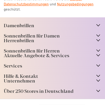
Datenschutzbestimmungen
und
Nutzungsbedingungen
geschützt.
Damenbrillen
n
A
r
r
o
w
i
c
o
Sonnenbrillen für Damen
n
A
r
r
o
w
i
c
o
Herrenbrillen
Sonnenbrillen für Herren
Aktuelle Angebote & Services
Services
Hilfe & Kontakt
Unternehmen
Über 250 Stores in Deutschland