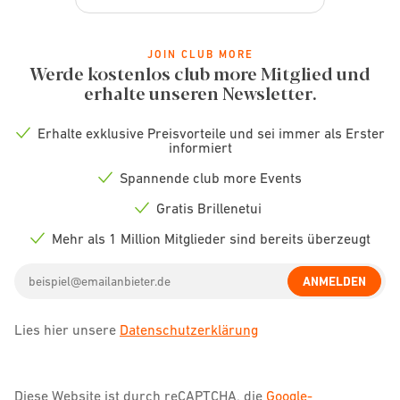
JOIN CLUB MORE
Werde kostenlos club more Mitglied und
erhalte unseren Newsletter.
Erhalte exklusive Preisvorteile und sei immer als Erster
Check
informiert
icon
Spannende club more Events
Check
icon
Gratis Brillenetui
Check
icon
Mehr als 1 Million Mitglieder sind bereits überzeugt
Check
icon
Email
ANMELDEN
address
Lies hier unsere
Datenschutzerklärung
Diese Website ist durch reCAPTCHA, die
Google-