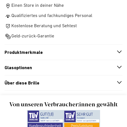
Einen Store in deiner Nähe
Qualifiziertes und fachkundiges Personal
Kostenlose Beratung und Sehtest
Geld-zurück-Garantie
Produktmerkmale
n
A
r
r
o
w
i
c
o
Glasoptionen
n
A
r
r
o
w
i
c
o
Über diese Brille
n
A
r
r
o
w
i
c
o
Von unseren Verbraucher:innen gewählt