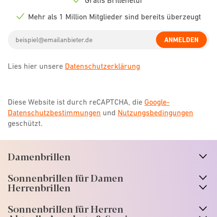
Check
icon
Mehr als 1 Million Mitglieder sind bereits überzeugt
Check
icon
Email
ANMELDEN
address
Lies hier unsere
Datenschutzerklärung
Diese Website ist durch reCAPTCHA, die
Google-
Datenschutzbestimmungen
und
Nutzungsbedingungen
geschützt.
Damenbrillen
n
A
r
r
o
w
i
c
o
Sonnenbrillen für Damen
n
A
r
r
o
w
i
c
o
Herrenbrillen
Sonnenbrillen für Herren