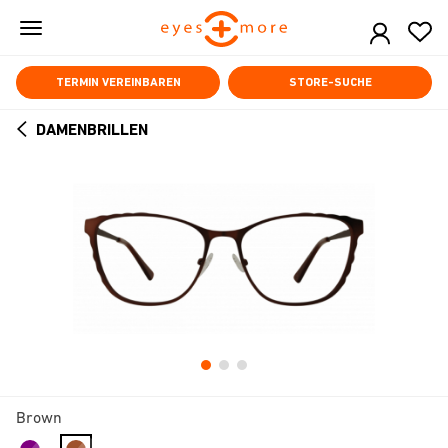
Skip
to
main
content
TERMIN VEREINBAREN
STORE-SUCHE
DAMENBRILLEN
ARROW
BACK
Brown