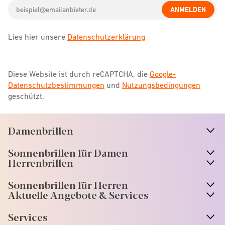
icon
Email
ANMELDEN
address
Lies hier unsere
Datenschutzerklärung
Diese Website ist durch reCAPTCHA, die
Google-
Datenschutzbestimmungen
und
Nutzungsbedingungen
geschützt.
Damenbrillen
n
A
r
r
o
w
i
c
o
Sonnenbrillen für Damen
n
A
r
r
o
w
i
c
o
Herrenbrillen
Sonnenbrillen für Herren
Aktuelle Angebote & Services
Services