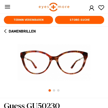
Skip
to
main
content
TERMIN VEREINBAREN
STORE-SUCHE
DAMENBRILLEN
ARROW
BACK
Guess GU50230