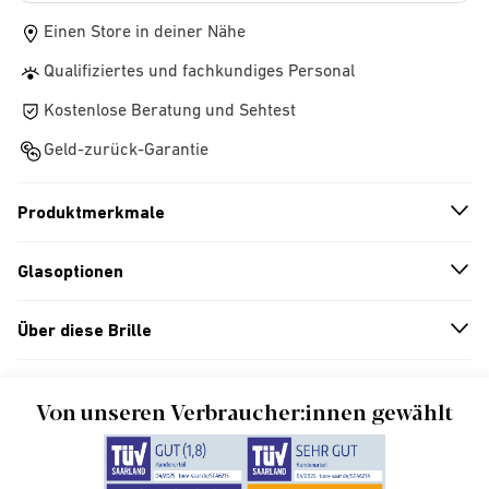
Einen Store in deiner Nähe
Qualifiziertes und fachkundiges Personal
Kostenlose Beratung und Sehtest
Geld-zurück-Garantie
Produktmerkmale
n
A
r
r
o
w
i
c
o
Glasoptionen
n
A
r
r
o
w
i
c
o
Über diese Brille
n
A
r
r
o
w
i
c
o
Von unseren Verbraucher:innen gewählt