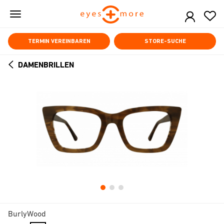
Skip
to
main
content
TERMIN VEREINBAREN
STORE-SUCHE
DAMENBRILLEN
ARROW
BACK
BurlyWood