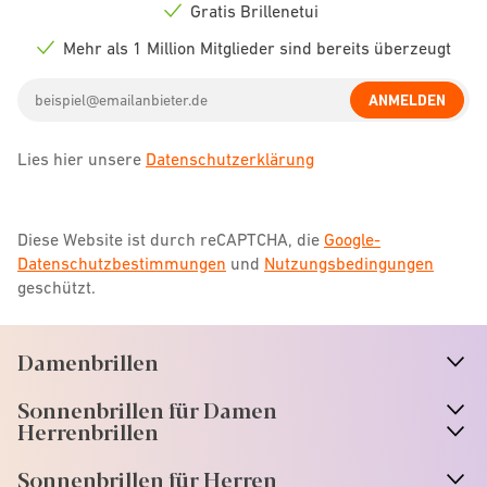
icon
Gratis Brillenetui
Check
icon
Mehr als 1 Million Mitglieder sind bereits überzeugt
Check
icon
Email
ANMELDEN
address
Lies hier unsere
Datenschutzerklärung
Diese Website ist durch reCAPTCHA, die
Google-
Datenschutzbestimmungen
und
Nutzungsbedingungen
geschützt.
Damenbrillen
n
A
r
r
o
w
i
c
o
Sonnenbrillen für Damen
n
A
r
r
o
w
i
c
o
Herrenbrillen
Sonnenbrillen für Herren