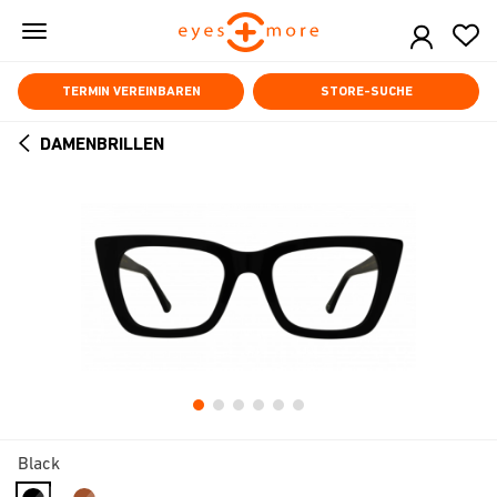
Skip
to
main
content
TERMIN VEREINBAREN
STORE-SUCHE
DAMENBRILLEN
ARROW
BACK
Black