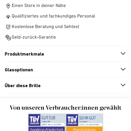
Einen Store in deiner Nähe
Qualifiziertes und fachkundiges Personal
Kostenlose Beratung und Sehtest
Geld-zurück-Garantie
Produktmerkmale
n
A
r
r
o
w
i
c
o
Glasoptionen
n
A
r
r
o
w
i
c
o
Über diese Brille
n
A
r
r
o
w
i
c
o
Von unseren Verbraucher:innen gewählt