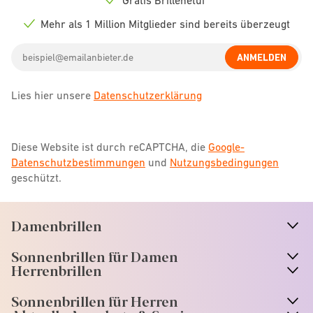
Check
icon
Mehr als 1 Million Mitglieder sind bereits überzeugt
Check
icon
Email
ANMELDEN
address
Lies hier unsere
Datenschutzerklärung
Diese Website ist durch reCAPTCHA, die
Google-
Datenschutzbestimmungen
und
Nutzungsbedingungen
geschützt.
Damenbrillen
n
A
r
r
o
w
i
c
o
Sonnenbrillen für Damen
n
A
r
r
o
w
i
c
o
Herrenbrillen
Sonnenbrillen für Herren