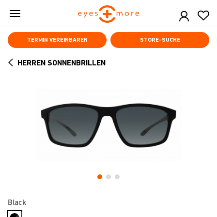
Skip
to
main
content
TERMIN VEREINBAREN
STORE-SUCHE
HERREN SONNENBRILLEN
ARROW
BACK
Black