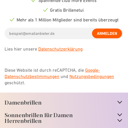
Spannende club more Events
Check
icon
Gratis Brillenetui
Check
icon
Mehr als 1 Million Mitglieder sind bereits überzeugt
Check
icon
Email
ANMELDEN
address
Lies hier unsere
Datenschutzerklärung
Diese Website ist durch reCAPTCHA, die
Google-
Datenschutzbestimmungen
und
Nutzungsbedingungen
geschützt.
Damenbrillen
n
A
r
r
o
w
i
c
o
Sonnenbrillen für Damen
n
A
r
r
o
w
i
c
o
Herrenbrillen