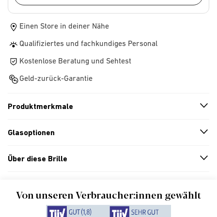
Einen Store in deiner Nähe
Qualifiziertes und fachkundiges Personal
Kostenlose Beratung und Sehtest
Geld-zurück-Garantie
Produktmerkmale
n
A
r
r
o
w
i
c
o
Glasoptionen
n
A
r
r
o
w
i
c
o
Über diese Brille
n
A
r
r
o
w
i
c
o
Von unseren Verbraucher:innen gewählt