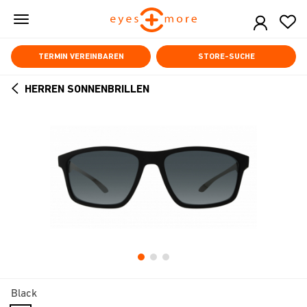
Skip
to
main
content
TERMIN VEREINBAREN
STORE-SUCHE
HERREN SONNENBRILLEN
ARROW
BACK
Black