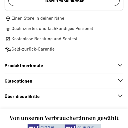
TERMIN VEREINBAREN
Einen Store in deiner Nähe
Qualifiziertes und fachkundiges Personal
Kostenlose Beratung und Sehtest
Geld-zurück-Garantie
Produktmerkmale
n
A
r
r
o
w
i
c
o
Glasoptionen
n
A
r
r
o
w
i
c
o
Über diese Brille
n
A
r
r
o
w
i
c
o
Von unseren Verbraucher:innen gewählt