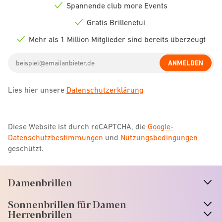
Spannende club more Events
Check
icon
Gratis Brillenetui
Check
icon
Mehr als 1 Million Mitglieder sind bereits überzeugt
Check
icon
Email
ANMELDEN
address
Lies hier unsere
Datenschutzerklärung
Diese Website ist durch reCAPTCHA, die
Google-
Datenschutzbestimmungen
und
Nutzungsbedingungen
geschützt.
Damenbrillen
n
A
r
r
o
w
i
c
o
Sonnenbrillen für Damen
n
A
r
r
o
w
i
c
o
Herrenbrillen