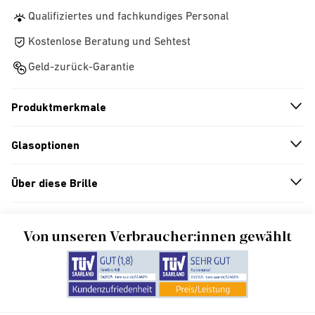
Qualifiziertes und fachkundiges Personal
Kostenlose Beratung und Sehtest
Geld-zurück-Garantie
Produktmerkmale
n
A
r
r
o
w
i
c
o
Glasoptionen
n
A
r
r
o
w
i
c
o
Über diese Brille
n
A
r
r
o
w
i
c
o
Von unseren Verbraucher:innen gewählt