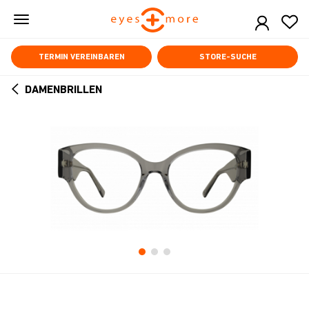
Skip
to
main
content
TERMIN VEREINBAREN
STORE-SUCHE
DAMENBRILLEN
ARROW
BACK