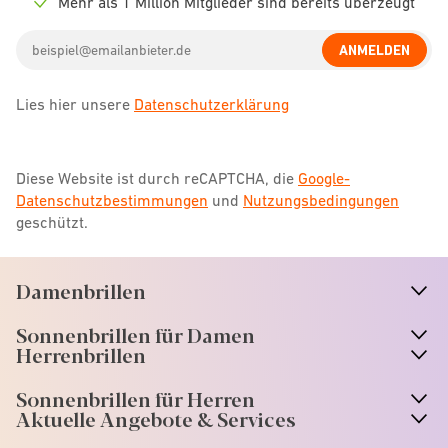
Mehr als 1 Million Mitglieder sind bereits überzeugt
Check
icon
Email
ANMELDEN
address
Lies hier unsere
Datenschutzerklärung
Diese Website ist durch reCAPTCHA, die
Google-
Datenschutzbestimmungen
und
Nutzungsbedingungen
geschützt.
Damenbrillen
n
A
r
r
o
w
i
c
o
Sonnenbrillen für Damen
n
A
r
r
o
w
i
c
o
Herrenbrillen
Sonnenbrillen für Herren
Aktuelle Angebote & Services