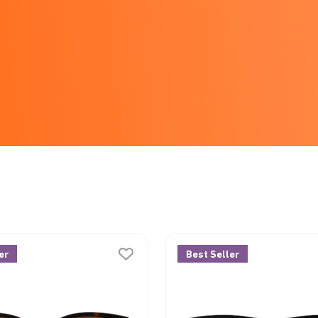
er
Best Seller