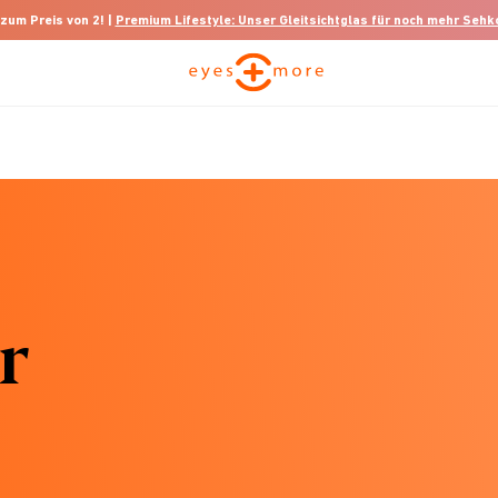
 zum Preis von 2! |
Premium Lifestyle: Unser Gleitsichtglas für noch mehr Seh
r