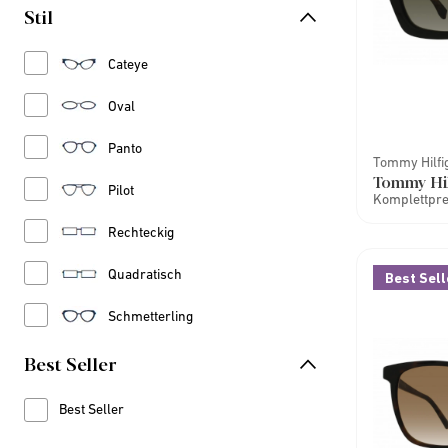
Stil
Refine by Stil: Cateye
Cateye
Refine by Stil: Oval
Oval
Refine by Stil: Panto
Panto
Tommy Hilfi
Tommy Hi
Refine by Stil: Pilot
Pilot
Komplettprei
Refine by Stil: Rechteckig
Rechteckig
Refine by Stil: Quadratisch
Quadratisch
Best Sell
Refine by Stil: Schmetterling
Schmetterling
Best Seller
Best Seller
Refine by Best Seller: Best Seller