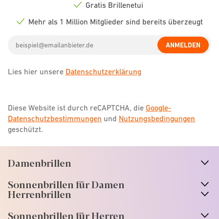
icon
Gratis Brillenetui
Check
icon
Mehr als 1 Million Mitglieder sind bereits überzeugt
Check
icon
Email
ANMELDEN
address
Lies hier unsere
Datenschutzerklärung
Diese Website ist durch reCAPTCHA, die
Google-
Datenschutzbestimmungen
und
Nutzungsbedingungen
geschützt.
Damenbrillen
n
A
r
r
o
w
i
c
o
Sonnenbrillen für Damen
n
A
r
r
o
w
i
c
o
Herrenbrillen
Sonnenbrillen für Herren