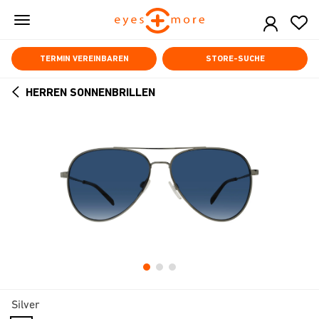
Skip
to
main
content
TERMIN VEREINBAREN
STORE-SUCHE
HERREN SONNENBRILLEN
ARROW
BACK
Silver