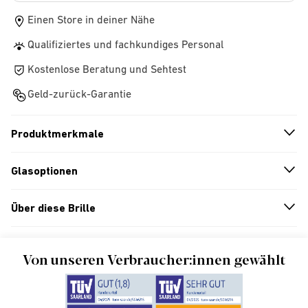
Einen Store in deiner Nähe
Qualifiziertes und fachkundiges Personal
Kostenlose Beratung und Sehtest
Geld-zurück-Garantie
Produktmerkmale
n
A
r
r
o
w
i
c
o
Glasoptionen
n
A
r
r
o
w
i
c
o
Über diese Brille
n
A
r
r
o
w
i
c
o
Von unseren Verbraucher:innen gewählt