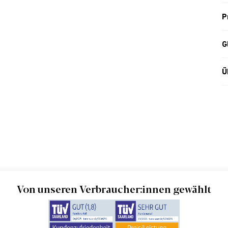
P
G
Ü
Von unseren Verbraucher:innen gewählt