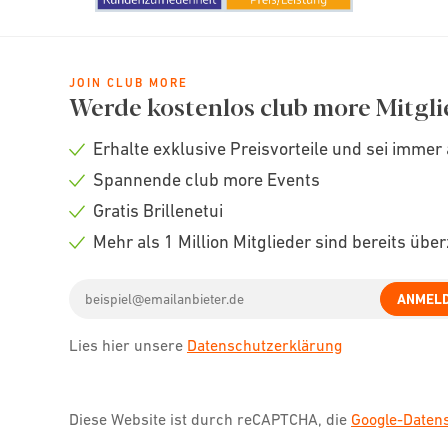
JOIN CLUB MORE
Werde kostenlos club more Mitgli
Erhalte exklusive Preisvorteile und sei immer 
Check
Spannende club more Events
icon
Check
Gratis Brillenetui
icon
Check
Mehr als 1 Million Mitglieder sind bereits übe
icon
Check
Email
icon
ANMEL
address
Lies hier unsere
Datenschutzerklärung
Diese Website ist durch reCAPTCHA, die
Google-Date