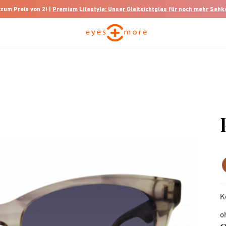
 zum Preis von 2! |
Premium Lifestyle: Unser Gleitsichtglas für noch mehr Seh
K
o