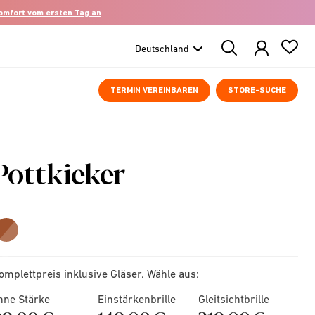
komfort vom ersten Tag an
Search
Products
TERMIN VEREINBAREN
STORE-SUCHE
Pottkieker
omplettpreis inklusive Gläser. Wähle aus:
hne Stärke
Einstärkenbrille
Gleitsichtbrille