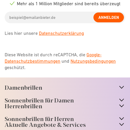
icon
Mehr als 1 Million Mitglieder sind bereits überzeugt
Check
icon
Email
ANMELDEN
address
Lies hier unsere
Datenschutzerklärung
Diese Website ist durch reCAPTCHA, die
Google-
Datenschutzbestimmungen
und
Nutzungsbedingungen
geschützt.
Damenbrillen
n
A
r
r
o
w
i
c
o
Sonnenbrillen für Damen
n
A
r
r
o
w
i
c
o
Herrenbrillen
Sonnenbrillen für Herren
Aktuelle Angebote & Services