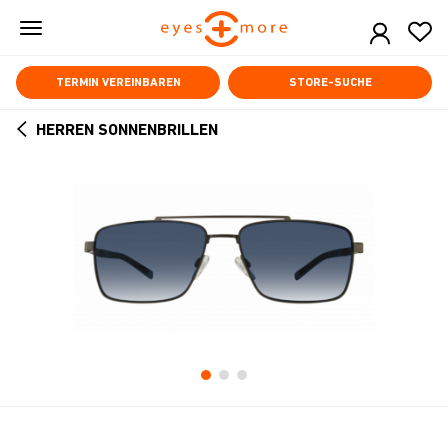
Skip
to
main
content
TERMIN VEREINBAREN
STORE-SUCHE
HERREN SONNENBRILLEN
ARROW
BACK