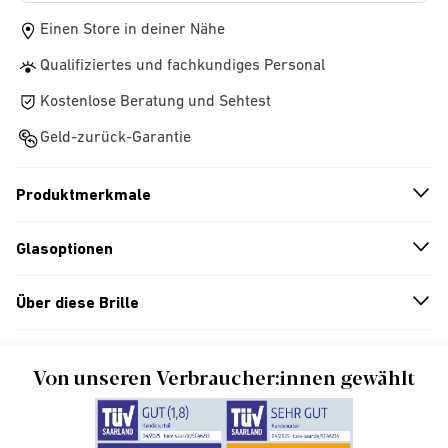
Einen Store in deiner Nähe
Qualifiziertes und fachkundiges Personal
Kostenlose Beratung und Sehtest
Geld-zurück-Garantie
Produktmerkmale
n
A
r
r
o
w
i
c
o
Glasoptionen
n
A
r
r
o
w
i
c
o
Über diese Brille
n
A
r
r
o
w
i
c
o
Von unseren Verbraucher:innen gewählt