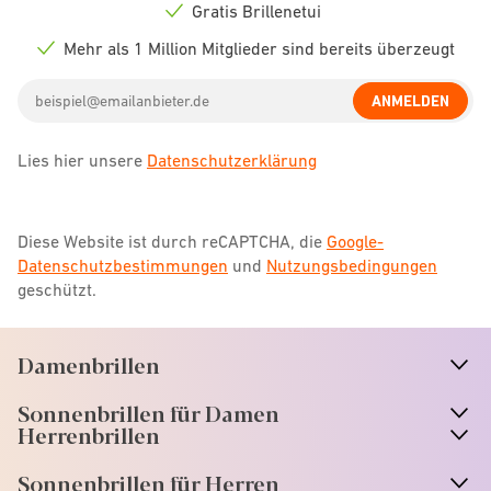
icon
Gratis Brillenetui
Check
icon
Mehr als 1 Million Mitglieder sind bereits überzeugt
Check
icon
Email
ANMELDEN
address
Lies hier unsere
Datenschutzerklärung
Diese Website ist durch reCAPTCHA, die
Google-
Datenschutzbestimmungen
und
Nutzungsbedingungen
geschützt.
Damenbrillen
n
A
r
r
o
w
i
c
o
Sonnenbrillen für Damen
n
A
r
r
o
w
i
c
o
Herrenbrillen
Sonnenbrillen für Herren