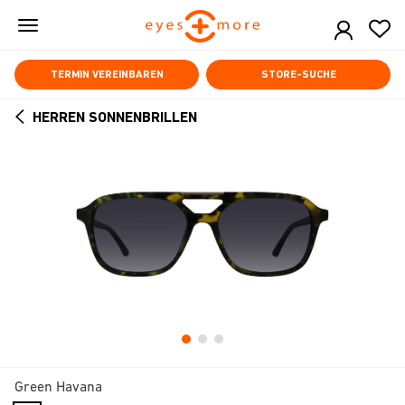
Skip
to
main
content
TERMIN VEREINBAREN
STORE-SUCHE
HERREN SONNENBRILLEN
ARROW
BACK
Green Havana