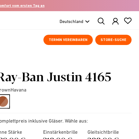
komfort vom ersten Tag an
Search
Products
TERMIN VEREINBAREN
STORE-SUCHE
Ray-Ban Justin 4165
rownHavana
selected
omplettpreis inklusive Gläser. Wähle aus:
hne Stärke
Einstärkenbrille
Gleitsichtbrille