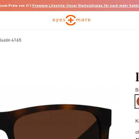
 zum Preis von 2! |
Premium Lifestyle: Unser Gleitsichtglas für noch mehr Seh
Justin 4165
B
K
o