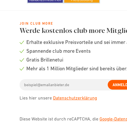
JOIN CLUB MORE
Werde kostenlos club more Mitgli
Erhalte exklusive Preisvorteile und sei immer 
Check
Spannende club more Events
icon
Check
Gratis Brillenetui
icon
Check
Mehr als 1 Million Mitglieder sind bereits übe
icon
Check
Email
icon
ANMEL
address
Lies hier unsere
Datenschutzerklärung
Diese Website ist durch reCAPTCHA, die
Google-Date