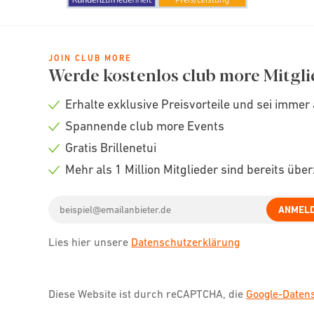
JOIN CLUB MORE
Werde kostenlos club more Mitgli
Erhalte exklusive Preisvorteile und sei immer 
Check
Spannende club more Events
icon
Check
Gratis Brillenetui
icon
Check
Mehr als 1 Million Mitglieder sind bereits übe
icon
Check
Email
icon
ANMEL
address
Lies hier unsere
Datenschutzerklärung
Diese Website ist durch reCAPTCHA, die
Google-Date