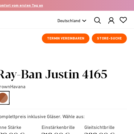
komfort vom ersten Tag an
Search
Products
TERMIN VEREINBAREN
STORE-SUCHE
Ray-Ban Justin 4165
rownHavana
selected
omplettpreis inklusive Gläser. Wähle aus:
hne Stärke
Einstärkenbrille
Gleitsichtbrille