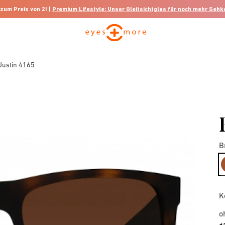
 zum Preis von 2! |
Premium Lifestyle: Unser Gleitsichtglas für noch mehr Seh
Justin 4165
B
K
o