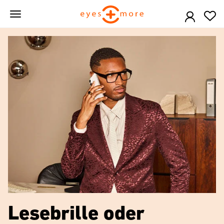
Skip
to
main
content
Lesebrille oder