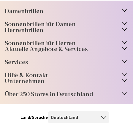
Damenbrillen
n
A
r
r
o
w
i
c
o
Sonnenbrillen für Damen
n
A
r
r
o
w
i
c
o
Herrenbrillen
Sonnenbrillen für Herren
Aktuelle Angebote & Services
Services
Hilfe & Kontakt
Unternehmen
Über 250 Stores in Deutschland
Land/Sprache