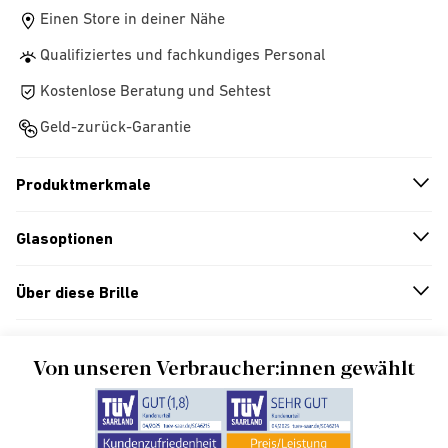
Einen Store in deiner Nähe
Qualifiziertes und fachkundiges Personal
Kostenlose Beratung und Sehtest
Geld-zurück-Garantie
Produktmerkmale
n
A
r
r
o
w
i
c
o
Glasoptionen
n
A
r
r
o
w
i
c
o
Über diese Brille
n
A
r
r
o
w
i
c
o
Von unseren Verbraucher:innen gewählt