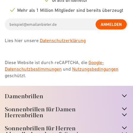
Check
icon
Mehr als 1 Million Mitglieder sind bereits überzeugt
Check
icon
Email
ANMELDEN
address
Lies hier unsere
Datenschutzerklärung
Diese Website ist durch reCAPTCHA, die
Google-
Datenschutzbestimmungen
und
Nutzungsbedingungen
geschützt.
Damenbrillen
n
A
r
r
o
w
i
c
o
Sonnenbrillen für Damen
n
A
r
r
o
w
i
c
o
Herrenbrillen
Sonnenbrillen für Herren