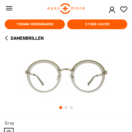
Skip
to
main
content
TERMIN VEREINBAREN
STORE-SUCHE
DAMENBRILLEN
ARROW
BACK
Gray