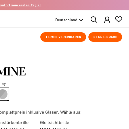
komfort vom ersten Tag an
Search
Products
TERMIN VEREINBAREN
STORE-SUCHE
MINE
ray
selected
omplettpreis inklusive Gläser. Wähle aus:
instärkenbrille
Gleitsichtbrille