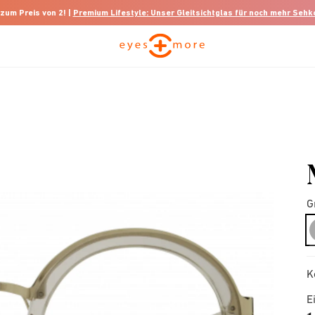
 zum Preis von 2! |
Premium Lifestyle: Unser Gleitsichtglas für noch mehr Seh
G
K
E