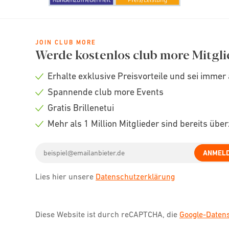
JOIN CLUB MORE
Werde kostenlos club more Mitgli
Erhalte exklusive Preisvorteile und sei immer 
Check
Spannende club more Events
icon
Check
Gratis Brillenetui
icon
Check
Mehr als 1 Million Mitglieder sind bereits übe
icon
Check
Email
icon
ANMEL
address
Lies hier unsere
Datenschutzerklärung
Diese Website ist durch reCAPTCHA, die
Google-Date