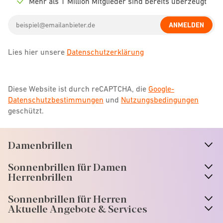
Mehr als 1 Million Mitglieder sind bereits überzeugt
Check
icon
Email
ANMELDEN
address
Lies hier unsere
Datenschutzerklärung
Diese Website ist durch reCAPTCHA, die
Google-
Datenschutzbestimmungen
und
Nutzungsbedingungen
geschützt.
Damenbrillen
n
A
r
r
o
w
i
c
o
Sonnenbrillen für Damen
n
A
r
r
o
w
i
c
o
Herrenbrillen
Sonnenbrillen für Herren
Aktuelle Angebote & Services