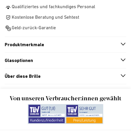
Qualifiziertes und fachkundiges Personal
Kostenlose Beratung und Sehtest
Geld-zurück-Garantie
Produktmerkmale
n
A
r
r
o
w
i
c
o
Glasoptionen
n
A
r
r
o
w
i
c
o
Über diese Brille
n
A
r
r
o
w
i
c
o
Von unseren Verbraucher:innen gewählt