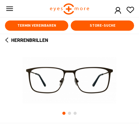
Skip
to
main
content
TERMIN VEREINBAREN
STORE-SUCHE
HERRENBRILLEN
ARROW
BACK