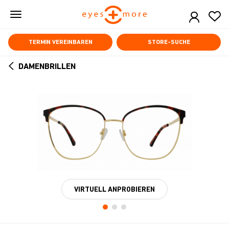
Skip
to
main
content
TERMIN VEREINBAREN
STORE-SUCHE
DAMENBRILLEN
ARROW
BACK
VIRTUELL ANPROBIEREN