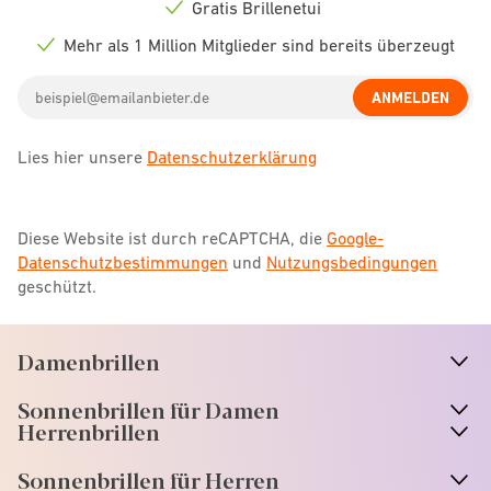
icon
Gratis Brillenetui
Check
icon
Mehr als 1 Million Mitglieder sind bereits überzeugt
Check
icon
Email
ANMELDEN
address
Lies hier unsere
Datenschutzerklärung
Diese Website ist durch reCAPTCHA, die
Google-
Datenschutzbestimmungen
und
Nutzungsbedingungen
geschützt.
Damenbrillen
n
A
r
r
o
w
i
c
o
Sonnenbrillen für Damen
n
A
r
r
o
w
i
c
o
Herrenbrillen
Sonnenbrillen für Herren