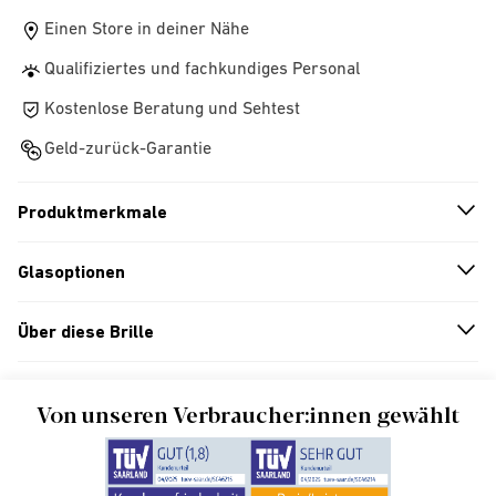
Einen Store in deiner Nähe
Qualifiziertes und fachkundiges Personal
Kostenlose Beratung und Sehtest
Geld-zurück-Garantie
Produktmerkmale
n
A
r
r
o
w
i
c
o
Glasoptionen
n
A
r
r
o
w
i
c
o
Über diese Brille
n
A
r
r
o
w
i
c
o
Von unseren Verbraucher:innen gewählt