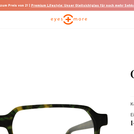
 zum Preis von 2! |
Premium Lifestyle: Unser Gleitsichtglas für noch mehr Seh
K
E