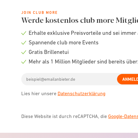
JOIN CLUB MORE
Werde kostenlos club more Mitgli
Erhalte exklusive Preisvorteile und sei immer 
Check
Spannende club more Events
icon
Check
Gratis Brillenetui
icon
Check
Mehr als 1 Million Mitglieder sind bereits übe
icon
Check
Email
icon
ANMEL
address
Lies hier unsere
Datenschutzerklärung
Diese Website ist durch reCAPTCHA, die
Google-Date