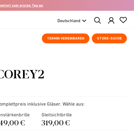
komfort vom ersten Tag an
Search
Products
TERMIN VEREINBAREN
STORE-SUCHE
COREY2
omplettpreis inklusive Gläser. Wähle aus:
instärkenbrille
Gleitsichtbrille
149,00 €
319,00 €