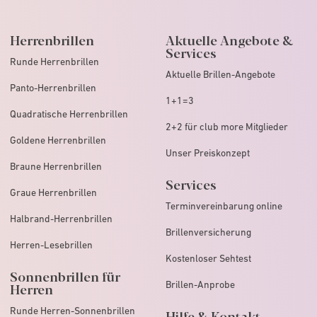
Herrenbrillen
Aktuelle Angebote &
Services
Runde Herrenbrillen
Aktuelle Brillen-Angebote
Panto-Herrenbrillen
1+1=3
Quadratische Herrenbrillen
2+2 für club more Mitglieder
Goldene Herrenbrillen
Unser Preiskonzept
Braune Herrenbrillen
Services
Graue Herrenbrillen
Terminvereinbarung online
Halbrand-Herrenbrillen
Brillenversicherung
Herren-Lesebrillen
Kostenloser Sehtest
Sonnenbrillen für
Brillen-Anprobe
Herren
Runde Herren-Sonnenbrillen
Hilfe & Kontakt