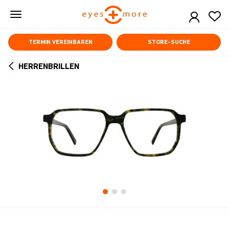
Skip
to
main
content
TERMIN VEREINBAREN
STORE-SUCHE
HERRENBRILLEN
ARROW
BACK