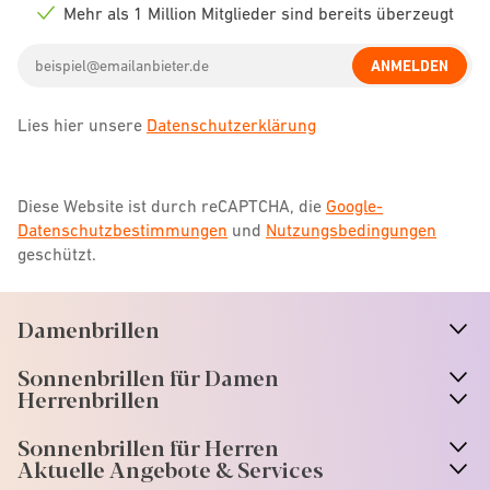
icon
Mehr als 1 Million Mitglieder sind bereits überzeugt
Check
icon
Email
ANMELDEN
address
Lies hier unsere
Datenschutzerklärung
Diese Website ist durch reCAPTCHA, die
Google-
Datenschutzbestimmungen
und
Nutzungsbedingungen
geschützt.
Damenbrillen
n
A
r
r
o
w
i
c
o
Sonnenbrillen für Damen
n
A
r
r
o
w
i
c
o
Herrenbrillen
Sonnenbrillen für Herren
Aktuelle Angebote & Services