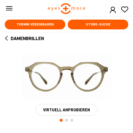
Skip
to
main
content
TERMIN VEREINBAREN
STORE-SUCHE
DAMENBRILLEN
ARROW
BACK
VIRTUELL ANPROBIEREN