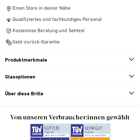
Einen Store in deiner Nähe
Qualifiziertes und fachkundiges Personal
Kostenlose Beratung und Sehtest
Geld-zurück-Garantie
Produktmerkmale
n
A
r
r
o
w
i
c
o
Glasoptionen
n
A
r
r
o
w
i
c
o
Über diese Brille
n
A
r
r
o
w
i
c
o
Von unseren Verbraucher:innen gewählt