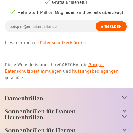
icon
Gratis Brillenetui
Check
icon
Mehr als 1 Million Mitglieder sind bereits überzeugt
Check
icon
Email
ANMELDEN
address
Lies hier unsere
Datenschutzerklärung
Diese Website ist durch reCAPTCHA, die
Google-
Datenschutzbestimmungen
und
Nutzungsbedingungen
geschützt.
Damenbrillen
n
A
r
r
o
w
i
c
o
Sonnenbrillen für Damen
n
A
r
r
o
w
i
c
o
Herrenbrillen
Sonnenbrillen für Herren