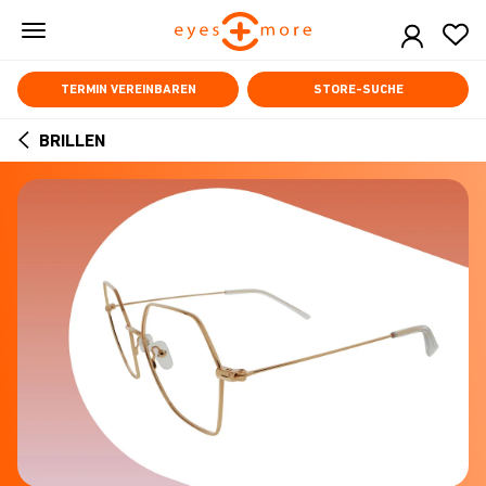
Skip
to
main
content
TERMIN VEREINBAREN
STORE-SUCHE
BRILLEN
ARROW
BACK