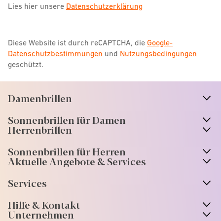
Lies hier unsere
Datenschutzerklärung
Diese Website ist durch reCAPTCHA, die
Google-
Datenschutzbestimmungen
und
Nutzungsbedingungen
geschützt.
Damenbrillen
n
A
r
r
o
w
i
c
o
Sonnenbrillen für Damen
n
A
r
r
o
w
i
c
o
Herrenbrillen
Sonnenbrillen für Herren
Aktuelle Angebote & Services
Services
Hilfe & Kontakt
Unternehmen