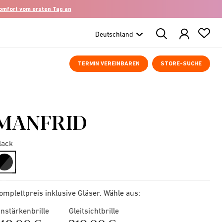
komfort vom ersten Tag an
Search
Products
TERMIN VEREINBAREN
STORE-SUCHE
MANFRID
lack
selected
omplettpreis inklusive Gläser. Wähle aus:
instärkenbrille
Gleitsichtbrille