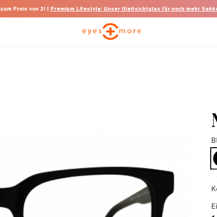
 zum Preis von 2! |
Premium Lifestyle: Unser Gleitsichtglas für noch mehr Seh
B
K
E