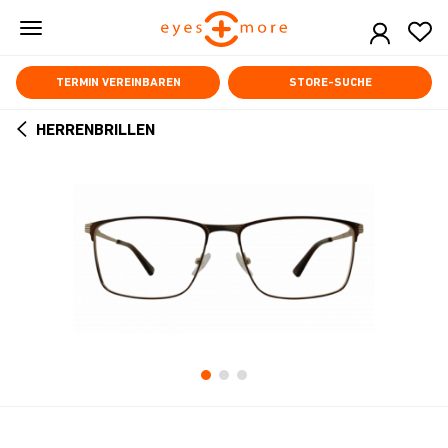
Skip
to
main
content
TERMIN VEREINBAREN
STORE-SUCHE
HERRENBRILLEN
ARROW
BACK