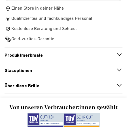
Einen Store in deiner Nähe
Qualifiziertes und fachkundiges Personal
Kostenlose Beratung und Sehtest
Geld-zurück-Garantie
Produktmerkmale
n
A
r
r
o
w
i
c
o
Glasoptionen
n
A
r
r
o
w
i
c
o
Über diese Brille
n
A
r
r
o
w
i
c
o
Von unseren Verbraucher:innen gewählt