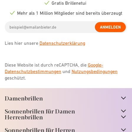
icon
Gratis Brillenetui
Check
icon
Mehr als 1 Million Mitglieder sind bereits überzeugt
Check
icon
Email
ANMELDEN
address
Lies hier unsere
Datenschutzerklärung
Diese Website ist durch reCAPTCHA, die
Google-
Datenschutzbestimmungen
und
Nutzungsbedingungen
geschützt.
Damenbrillen
n
A
r
r
o
w
i
c
o
Sonnenbrillen für Damen
n
A
r
r
o
w
i
c
o
Herrenbrillen
Sonnenbrillen für Herren