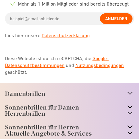
icon
Mehr als 1 Million Mitglieder sind bereits überzeugt
Check
icon
Email
ANMELDEN
address
Lies hier unsere
Datenschutzerklärung
Diese Website ist durch reCAPTCHA, die
Google-
Datenschutzbestimmungen
und
Nutzungsbedingungen
geschützt.
Damenbrillen
n
A
r
r
o
w
i
c
o
Sonnenbrillen für Damen
n
A
r
r
o
w
i
c
o
Herrenbrillen
Sonnenbrillen für Herren
Aktuelle Angebote & Services