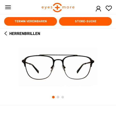
Skip
to
main
content
TERMIN VEREINBAREN
STORE-SUCHE
HERRENBRILLEN
ARROW
BACK