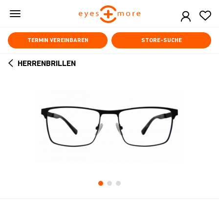
Skip
to
main
content
TERMIN VEREINBAREN
STORE-SUCHE
HERRENBRILLEN
ARROW
BACK