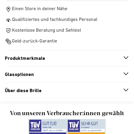
Einen Store in deiner Nähe
Qualifiziertes und fachkundiges Personal
Kostenlose Beratung und Sehtest
Geld-zurück-Garantie
Produktmerkmale
n
A
r
r
o
w
i
c
o
Glasoptionen
n
A
r
r
o
w
i
c
o
Über diese Brille
n
A
r
r
o
w
i
c
o
Von unseren Verbraucher:innen gewählt