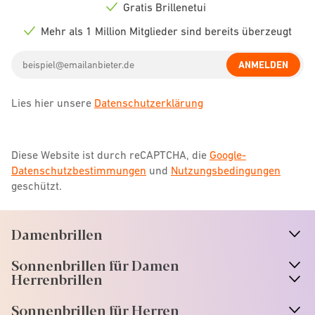
icon
Gratis Brillenetui
Check
icon
Mehr als 1 Million Mitglieder sind bereits überzeugt
Check
icon
Email
ANMELDEN
address
Lies hier unsere
Datenschutzerklärung
Diese Website ist durch reCAPTCHA, die
Google-
Datenschutzbestimmungen
und
Nutzungsbedingungen
geschützt.
Damenbrillen
n
A
r
r
o
w
i
c
o
Sonnenbrillen für Damen
n
A
r
r
o
w
i
c
o
Herrenbrillen
Sonnenbrillen für Herren