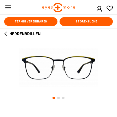
Skip
to
main
content
TERMIN VEREINBAREN
STORE-SUCHE
HERRENBRILLEN
ARROW
BACK