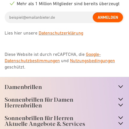
icon
Mehr als 1 Million Mitglieder sind bereits überzeugt
Check
icon
Email
ANMELDEN
address
Lies hier unsere
Datenschutzerklärung
Diese Website ist durch reCAPTCHA, die
Google-
Datenschutzbestimmungen
und
Nutzungsbedingungen
geschützt.
Damenbrillen
n
A
r
r
o
w
i
c
o
Sonnenbrillen für Damen
n
A
r
r
o
w
i
c
o
Herrenbrillen
Sonnenbrillen für Herren
Aktuelle Angebote & Services