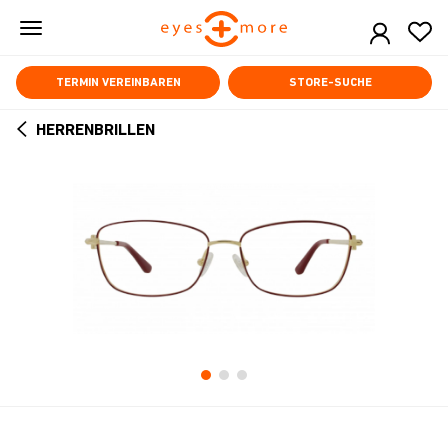
Skip
to
main
content
TERMIN VEREINBAREN
STORE-SUCHE
HERRENBRILLEN
ARROW
BACK