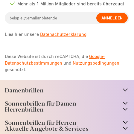
icon
Mehr als 1 Million Mitglieder sind bereits überzeugt
Check
icon
Email
ANMELDEN
address
Lies hier unsere
Datenschutzerklärung
Diese Website ist durch reCAPTCHA, die
Google-
Datenschutzbestimmungen
und
Nutzungsbedingungen
geschützt.
Damenbrillen
n
A
r
r
o
w
i
c
o
Sonnenbrillen für Damen
n
A
r
r
o
w
i
c
o
Herrenbrillen
Sonnenbrillen für Herren
Aktuelle Angebote & Services