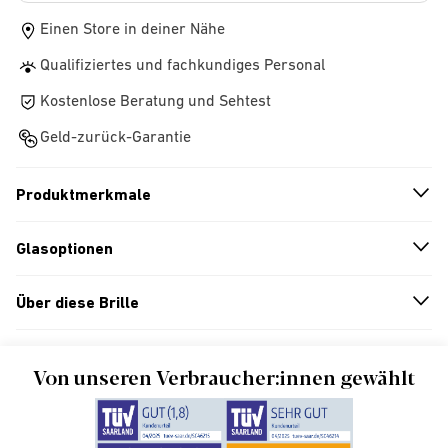
Einen Store in deiner Nähe
Qualifiziertes und fachkundiges Personal
Kostenlose Beratung und Sehtest
Geld-zurück-Garantie
Produktmerkmale
n
A
r
r
o
w
i
c
o
Glasoptionen
n
A
r
r
o
w
i
c
o
Über diese Brille
n
A
r
r
o
w
i
c
o
Von unseren Verbraucher:innen gewählt