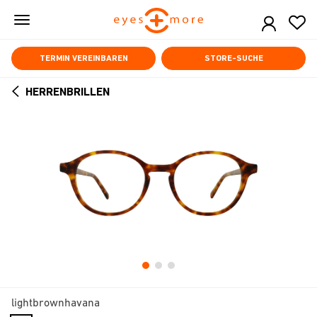
Skip
to
main
content
TERMIN VEREINBAREN
STORE-SUCHE
HERRENBRILLEN
ARROW
BACK
lightbrownhavana