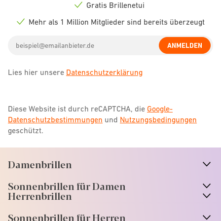
icon
Gratis Brillenetui
Check
icon
Mehr als 1 Million Mitglieder sind bereits überzeugt
Check
icon
Email
ANMELDEN
address
Lies hier unsere
Datenschutzerklärung
Diese Website ist durch reCAPTCHA, die
Google-
Datenschutzbestimmungen
und
Nutzungsbedingungen
geschützt.
Damenbrillen
n
A
r
r
o
w
i
c
o
Sonnenbrillen für Damen
n
A
r
r
o
w
i
c
o
Herrenbrillen
Sonnenbrillen für Herren