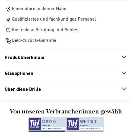
Einen Store in deiner Nähe
Qualifiziertes und fachkundiges Personal
Kostenlose Beratung und Sehtest
Geld-zurück-Garantie
Produktmerkmale
n
A
r
r
o
w
i
c
o
Glasoptionen
n
A
r
r
o
w
i
c
o
Über diese Brille
n
A
r
r
o
w
i
c
o
Von unseren Verbraucher:innen gewählt