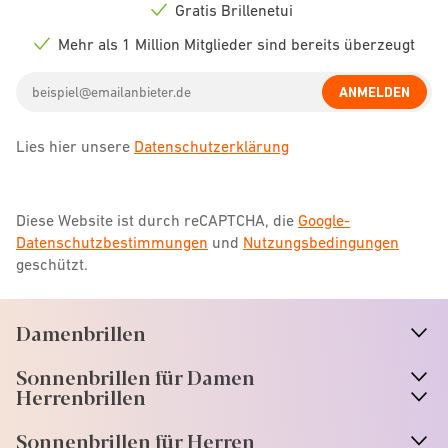
icon
Gratis Brillenetui
Check
icon
Mehr als 1 Million Mitglieder sind bereits überzeugt
Check
icon
Email
ANMELDEN
address
Lies hier unsere
Datenschutzerklärung
Diese Website ist durch reCAPTCHA, die
Google-
Datenschutzbestimmungen
und
Nutzungsbedingungen
geschützt.
Damenbrillen
n
A
r
r
o
w
i
c
o
Sonnenbrillen für Damen
n
A
r
r
o
w
i
c
o
Herrenbrillen
Sonnenbrillen für Herren