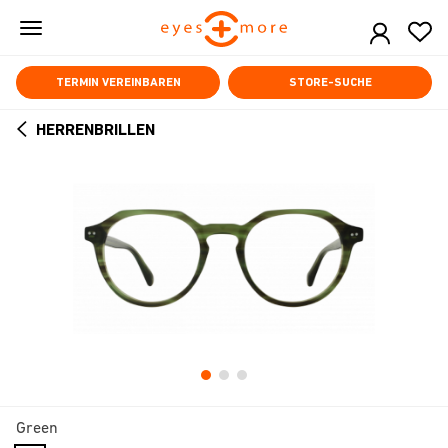
Skip
to
main
content
TERMIN VEREINBAREN
STORE-SUCHE
HERRENBRILLEN
ARROW
BACK
Green