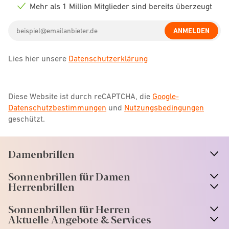
icon
Mehr als 1 Million Mitglieder sind bereits überzeugt
Check
icon
Email
ANMELDEN
address
Lies hier unsere
Datenschutzerklärung
Diese Website ist durch reCAPTCHA, die
Google-
Datenschutzbestimmungen
und
Nutzungsbedingungen
geschützt.
Damenbrillen
n
A
r
r
o
w
i
c
o
Sonnenbrillen für Damen
n
A
r
r
o
w
i
c
o
Herrenbrillen
Sonnenbrillen für Herren
Aktuelle Angebote & Services