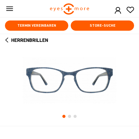
Skip
to
main
content
TERMIN VEREINBAREN
STORE-SUCHE
HERRENBRILLEN
ARROW
BACK