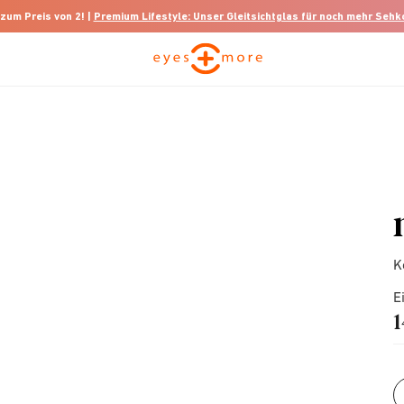
 zum Preis von 2! |
Premium Lifestyle: Unser Gleitsichtglas für noch mehr Seh
K
E