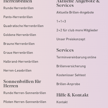
Herrenbrillen
Aktuelle Angebote &
Services
Runde Herrenbrillen
Aktuelle Brillen-Angebote
Panto-Herrenbrillen
1+1=3
Quadratische Herrenbrillen
2+2 für club more Mitglieder
Goldene Herrenbrillen
Unser Preiskonzept
Braune Herrenbrillen
Services
Graue Herrenbrillen
Terminvereinbarung online
Halbrand-Herrenbrillen
Brillenversicherung
Herren-Lesebrillen
Kostenloser Sehtest
Sonnenbrillen für
Brillen-Anprobe
Herren
Runde Herren-Sonnenbrillen
Hilfe & Kontakt
Piloten Herren-Sonnenbrillen
Kontakt