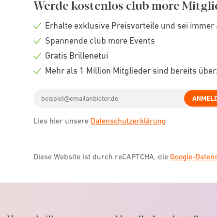
Werde kostenlos club more Mitgli
Erhalte exklusive Preisvorteile und sei immer 
Check
Spannende club more Events
icon
Check
Gratis Brillenetui
icon
Check
Mehr als 1 Million Mitglieder sind bereits übe
icon
Check
Email
icon
ANMEL
address
Lies hier unsere
Datenschutzerklärung
Diese Website ist durch reCAPTCHA, die
Google-Date