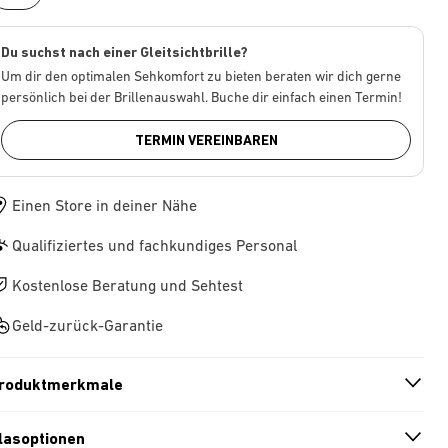
Du suchst nach einer Gleitsichtbrille?
Um dir den optimalen Sehkomfort zu bieten beraten wir dich gerne
persönlich bei der Brillenauswahl. Buche dir einfach einen Termin!
TERMIN VEREINBAREN
Einen Store in deiner Nähe
Qualifiziertes und fachkundiges Personal
Kostenlose Beratung und Sehtest
Geld-zurück-Garantie
roduktmerkmale
n
A
r
r
o
w
i
c
o
lasoptionen