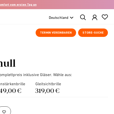
komfort vom ersten Tag an
Search
Products
TERMIN VEREINBAREN
STORE-SUCHE
null
omplettpreis inklusive Gläser. Wähle aus:
instärkenbrille
Gleitsichtbrille
149,00 €
319,00 €