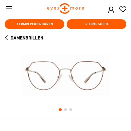
Skip
to
main
content
TERMIN VEREINBAREN
STORE-SUCHE
DAMENBRILLEN
ARROW
BACK