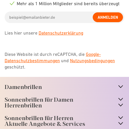
icon
Mehr als 1 Million Mitglieder sind bereits überzeugt
Check
icon
Email
ANMELDEN
address
Lies hier unsere
Datenschutzerklärung
Diese Website ist durch reCAPTCHA, die
Google-
Datenschutzbestimmungen
und
Nutzungsbedingungen
geschützt.
Damenbrillen
n
A
r
r
o
w
i
c
o
Sonnenbrillen für Damen
n
A
r
r
o
w
i
c
o
Herrenbrillen
Sonnenbrillen für Herren
Aktuelle Angebote & Services