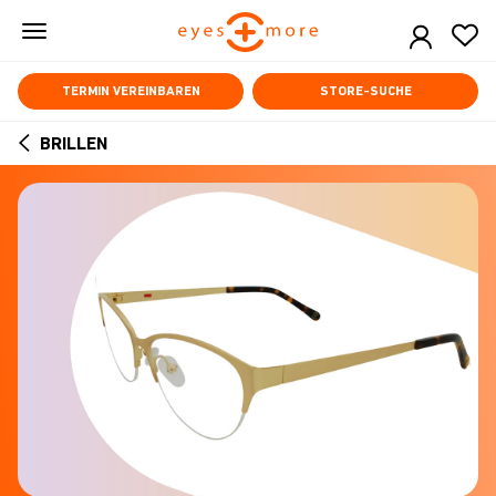
Skip
to
main
content
TERMIN VEREINBAREN
STORE-SUCHE
BRILLEN
ARROW
BACK