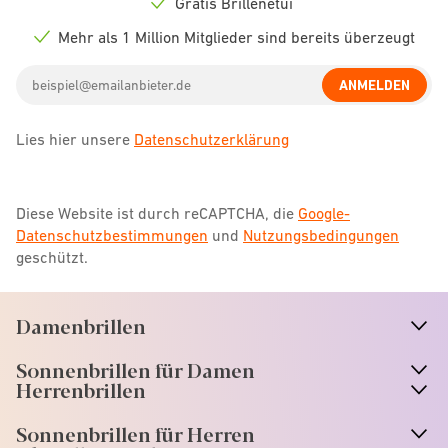
Gratis Brillenetui
Check
icon
Mehr als 1 Million Mitglieder sind bereits überzeugt
Check
icon
Email
ANMELDEN
address
Lies hier unsere
Datenschutzerklärung
Diese Website ist durch reCAPTCHA, die
Google-
Datenschutzbestimmungen
und
Nutzungsbedingungen
geschützt.
Damenbrillen
n
A
r
r
o
w
i
c
o
Sonnenbrillen für Damen
n
A
r
r
o
w
i
c
o
Herrenbrillen
Sonnenbrillen für Herren