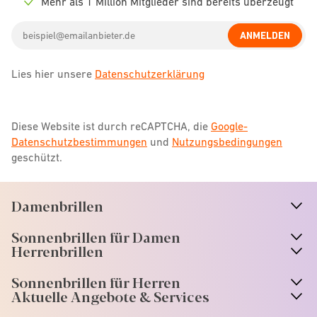
Mehr als 1 Million Mitglieder sind bereits überzeugt
Check
icon
Email
ANMELDEN
address
Lies hier unsere
Datenschutzerklärung
Diese Website ist durch reCAPTCHA, die
Google-
Datenschutzbestimmungen
und
Nutzungsbedingungen
geschützt.
Damenbrillen
n
A
r
r
o
w
i
c
o
Sonnenbrillen für Damen
n
A
r
r
o
w
i
c
o
Herrenbrillen
Sonnenbrillen für Herren
Aktuelle Angebote & Services