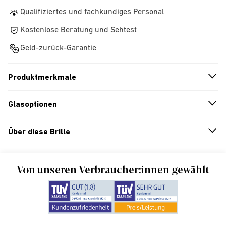
Qualifiziertes und fachkundiges Personal
Kostenlose Beratung und Sehtest
Geld-zurück-Garantie
Produktmerkmale
n
A
r
r
o
w
i
c
o
Glasoptionen
n
A
r
r
o
w
i
c
o
Über diese Brille
n
A
r
r
o
w
i
c
o
Von unseren Verbraucher:innen gewählt