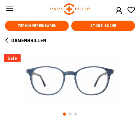
Skip
to
main
content
TERMIN VEREINBAREN
STORE-SUCHE
DAMENBRILLEN
ARROW
BACK
Sale