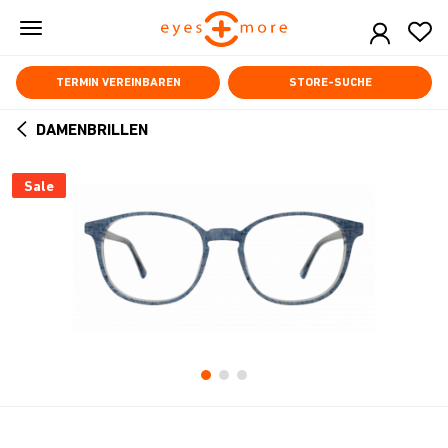
Skip
to
main
content
TERMIN VEREINBAREN
STORE-SUCHE
DAMENBRILLEN
ARROW
BACK
Sale