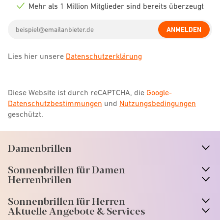
icon
Mehr als 1 Million Mitglieder sind bereits überzeugt
Check
icon
Email
ANMELDEN
address
Lies hier unsere
Datenschutzerklärung
Diese Website ist durch reCAPTCHA, die
Google-
Datenschutzbestimmungen
und
Nutzungsbedingungen
geschützt.
Damenbrillen
n
A
r
r
o
w
i
c
o
Sonnenbrillen für Damen
n
A
r
r
o
w
i
c
o
Herrenbrillen
Sonnenbrillen für Herren
Aktuelle Angebote & Services