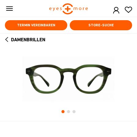
Skip
to
main
content
TERMIN VEREINBAREN
STORE-SUCHE
DAMENBRILLEN
ARROW
BACK