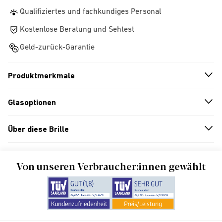
Qualifiziertes und fachkundiges Personal
Kostenlose Beratung und Sehtest
Geld-zurück-Garantie
Produktmerkmale
n
A
r
r
o
w
i
c
o
Glasoptionen
n
A
r
r
o
w
i
c
o
Über diese Brille
n
A
r
r
o
w
i
c
o
Von unseren Verbraucher:innen gewählt