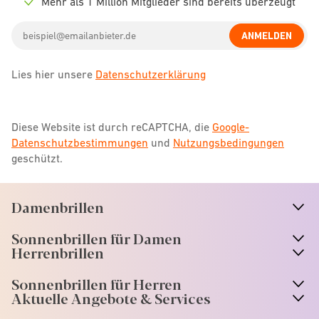
Mehr als 1 Million Mitglieder sind bereits überzeugt
Check
icon
Email
ANMELDEN
address
Lies hier unsere
Datenschutzerklärung
Diese Website ist durch reCAPTCHA, die
Google-
Datenschutzbestimmungen
und
Nutzungsbedingungen
geschützt.
Damenbrillen
n
A
r
r
o
w
i
c
o
Sonnenbrillen für Damen
n
A
r
r
o
w
i
c
o
Herrenbrillen
Sonnenbrillen für Herren
Aktuelle Angebote & Services