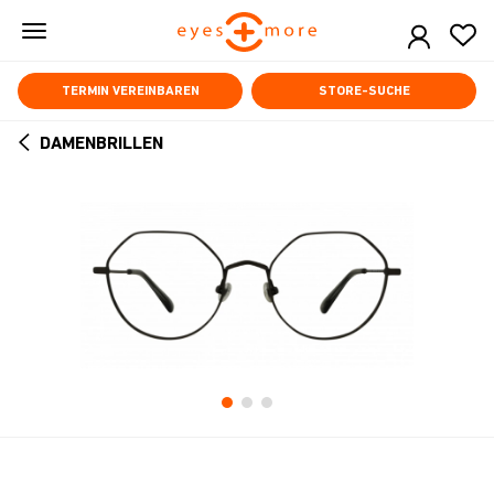
Skip
to
main
content
TERMIN VEREINBAREN
STORE-SUCHE
DAMENBRILLEN
ARROW
BACK