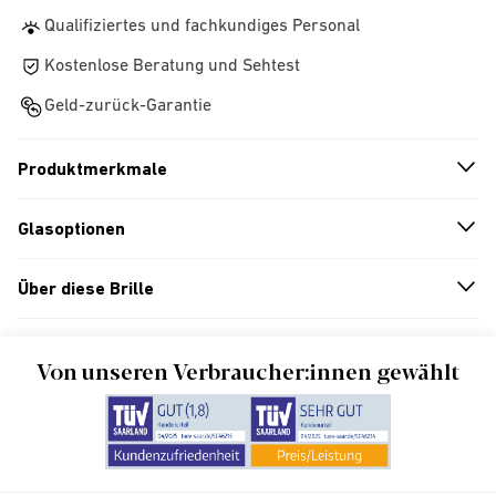
Qualifiziertes und fachkundiges Personal
Kostenlose Beratung und Sehtest
Geld-zurück-Garantie
Produktmerkmale
n
A
r
r
o
w
i
c
o
Glasoptionen
n
A
r
r
o
w
i
c
o
Über diese Brille
n
A
r
r
o
w
i
c
o
Von unseren Verbraucher:innen gewählt