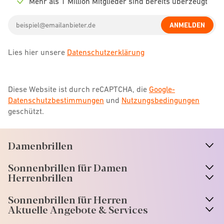
Mehr als 1 Million Mitglieder sind bereits überzeugt
Check
icon
Email
ANMELDEN
address
Lies hier unsere
Datenschutzerklärung
Diese Website ist durch reCAPTCHA, die
Google-
Datenschutzbestimmungen
und
Nutzungsbedingungen
geschützt.
Damenbrillen
n
A
r
r
o
w
i
c
o
Sonnenbrillen für Damen
n
A
r
r
o
w
i
c
o
Herrenbrillen
Sonnenbrillen für Herren
Aktuelle Angebote & Services