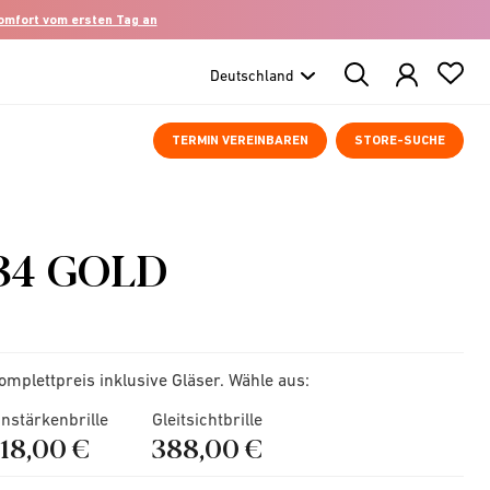
komfort vom ersten Tag an
Search
Products
TERMIN VEREINBAREN
STORE-SUCHE
34 GOLD
omplettpreis inklusive Gläser. Wähle aus:
instärkenbrille
Gleitsichtbrille
218,00 €
388,00 €