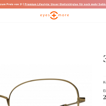
 zum Preis von 2! |
Premium Lifestyle: Unser Gleitsichtglas für noch mehr Seh
K
E