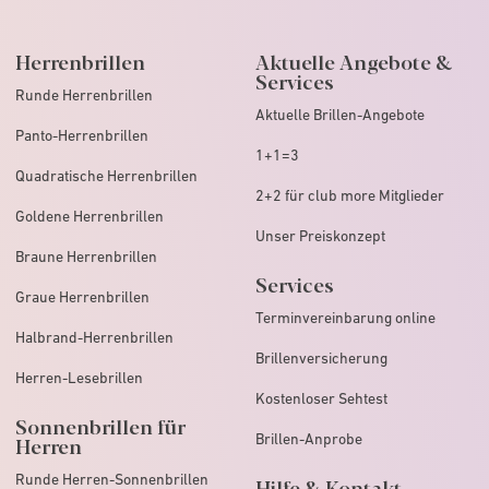
Herrenbrillen
Aktuelle Angebote &
Services
Runde Herrenbrillen
Aktuelle Brillen-Angebote
Panto-Herrenbrillen
1+1=3
Quadratische Herrenbrillen
2+2 für club more Mitglieder
Goldene Herrenbrillen
Unser Preiskonzept
Braune Herrenbrillen
Services
Graue Herrenbrillen
Terminvereinbarung online
Halbrand-Herrenbrillen
Brillenversicherung
Herren-Lesebrillen
Kostenloser Sehtest
Sonnenbrillen für
Brillen-Anprobe
Herren
Runde Herren-Sonnenbrillen
Hilfe & Kontakt