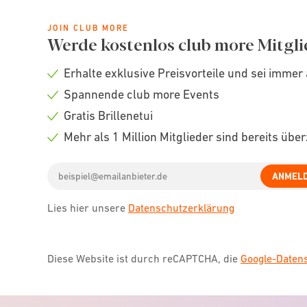
JOIN CLUB MORE
Werde kostenlos club more Mitgli
Erhalte exklusive Preisvorteile und sei immer 
Check
Spannende club more Events
icon
Check
Gratis Brillenetui
icon
Check
Mehr als 1 Million Mitglieder sind bereits übe
icon
Check
Email
icon
ANMEL
address
Lies hier unsere
Datenschutzerklärung
Diese Website ist durch reCAPTCHA, die
Google-Date