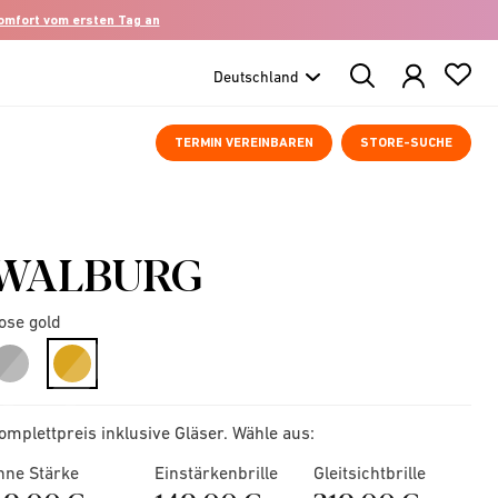
komfort vom ersten Tag an
Search
Products
TERMIN VEREINBAREN
STORE-SUCHE
WALBURG
ose gold
selected
omplettpreis inklusive Gläser. Wähle aus:
hne Stärke
Einstärkenbrille
Gleitsichtbrille