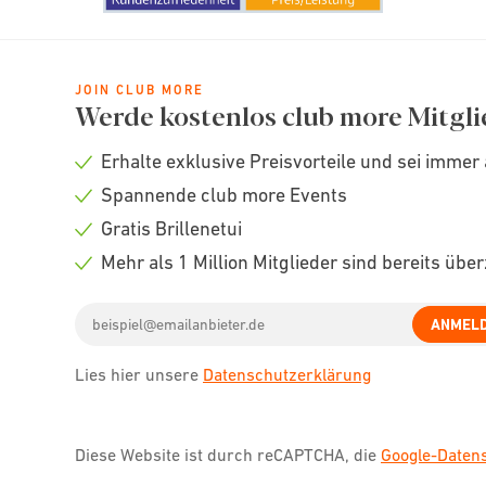
JOIN CLUB MORE
Werde kostenlos club more Mitgli
Erhalte exklusive Preisvorteile und sei immer 
Check
Spannende club more Events
icon
Check
Gratis Brillenetui
icon
Check
Mehr als 1 Million Mitglieder sind bereits übe
icon
Check
Email
icon
ANMEL
address
Lies hier unsere
Datenschutzerklärung
Diese Website ist durch reCAPTCHA, die
Google-Date