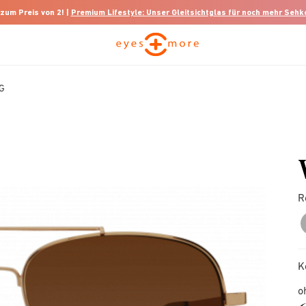
 zum Preis von 2! |
Premium Lifestyle: Unser Gleitsichtglas für noch mehr Seh
G
R
K
o