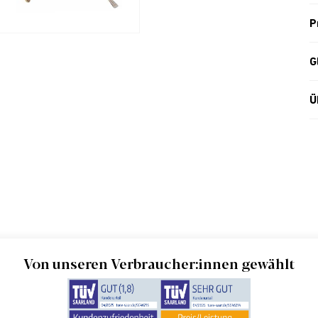
P
G
Ü
Von unseren Verbraucher:innen gewählt