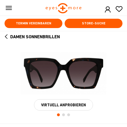
Skip
to
main
content
TERMIN VEREINBAREN
STORE-SUCHE
DAMEN SONNENBRILLEN
ARROW
BACK
VIRTUELL ANPROBIEREN