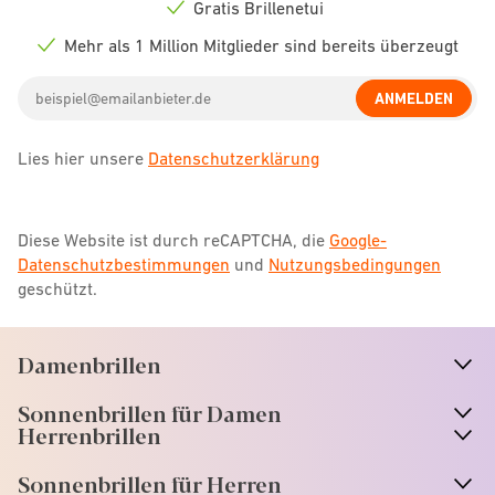
icon
Gratis Brillenetui
Check
icon
Mehr als 1 Million Mitglieder sind bereits überzeugt
Check
icon
Email
ANMELDEN
address
Lies hier unsere
Datenschutzerklärung
Diese Website ist durch reCAPTCHA, die
Google-
Datenschutzbestimmungen
und
Nutzungsbedingungen
geschützt.
Damenbrillen
n
A
r
r
o
w
i
c
o
Sonnenbrillen für Damen
n
A
r
r
o
w
i
c
o
Herrenbrillen
Sonnenbrillen für Herren