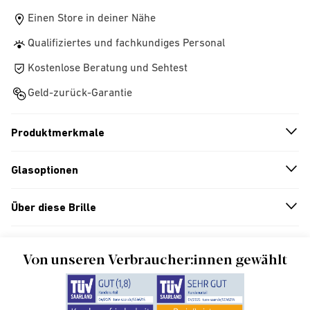
Einen Store in deiner Nähe
Qualifiziertes und fachkundiges Personal
Kostenlose Beratung und Sehtest
Geld-zurück-Garantie
Produktmerkmale
n
A
r
r
o
w
i
c
o
Glasoptionen
n
A
r
r
o
w
i
c
o
Über diese Brille
n
A
r
r
o
w
i
c
o
Von unseren Verbraucher:innen gewählt