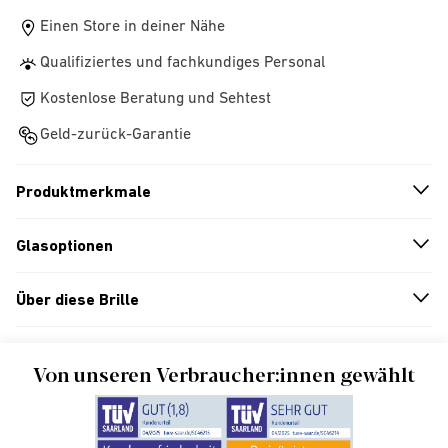
Einen Store in deiner Nähe
Qualifiziertes und fachkundiges Personal
Kostenlose Beratung und Sehtest
Geld-zurück-Garantie
Produktmerkmale
n
A
r
r
o
w
i
c
o
Glasoptionen
n
A
r
r
o
w
i
c
o
Über diese Brille
n
A
r
r
o
w
i
c
o
Von unseren Verbraucher:innen gewählt