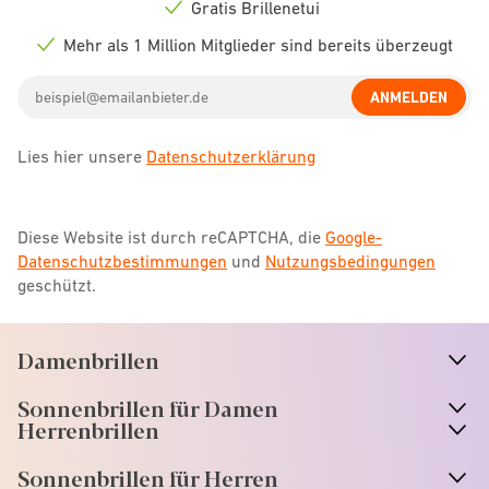
icon
Gratis Brillenetui
Check
icon
Mehr als 1 Million Mitglieder sind bereits überzeugt
Check
icon
Email
ANMELDEN
address
Lies hier unsere
Datenschutzerklärung
Diese Website ist durch reCAPTCHA, die
Google-
Datenschutzbestimmungen
und
Nutzungsbedingungen
geschützt.
Damenbrillen
n
A
r
r
o
w
i
c
o
Sonnenbrillen für Damen
n
A
r
r
o
w
i
c
o
Herrenbrillen
Sonnenbrillen für Herren