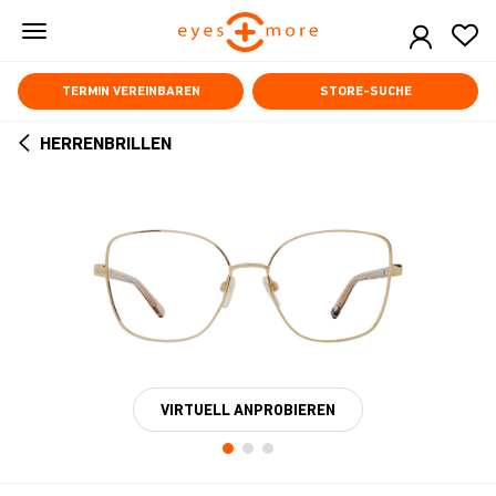
Skip
to
main
content
TERMIN VEREINBAREN
STORE-SUCHE
HERRENBRILLEN
ARROW
BACK
VIRTUELL ANPROBIEREN