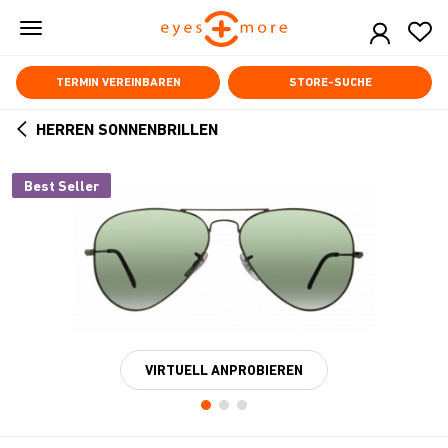
Skip
to
main
content
TERMIN VEREINBAREN
STORE-SUCHE
HERREN SONNENBRILLEN
ARROW
BACK
Best Seller
VIRTUELL ANPROBIEREN