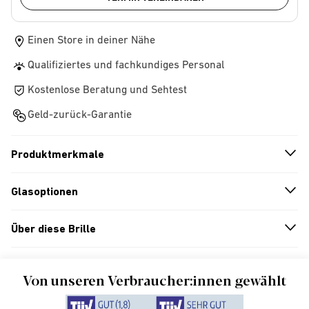
Einen Store in deiner Nähe
Qualifiziertes und fachkundiges Personal
Kostenlose Beratung und Sehtest
Geld-zurück-Garantie
Produktmerkmale
n
A
r
r
o
w
i
c
o
Glasoptionen
n
A
r
r
o
w
i
c
o
Über diese Brille
n
A
r
r
o
w
i
c
o
Von unseren Verbraucher:innen gewählt