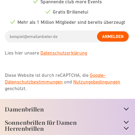
Spannende club more Events
Check
icon
Gratis Brillenetui
Check
icon
Mehr als 1 Million Mitglieder sind bereits überzeugt
Check
icon
Email
ANMELDEN
address
Lies hier unsere
Datenschutzerklärung
Diese Website ist durch reCAPTCHA, die
Google-
Datenschutzbestimmungen
und
Nutzungsbedingungen
geschützt.
Damenbrillen
n
A
r
r
o
w
i
c
o
Sonnenbrillen für Damen
n
A
r
r
o
w
i
c
o
Herrenbrillen