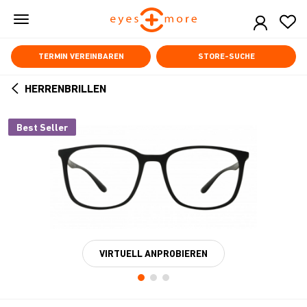
Skip
to
main
content
TERMIN VEREINBAREN
STORE-SUCHE
HERRENBRILLEN
ARROW
BACK
Best Seller
VIRTUELL ANPROBIEREN