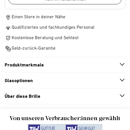
Einen Store in deiner Nähe
Qualifiziertes und fachkundiges Personal
Kostenlose Beratung und Sehtest
Geld-zurück-Garantie
Produktmerkmale
n
A
r
r
o
w
i
c
o
Glasoptionen
n
A
r
r
o
w
i
c
o
Über diese Brille
n
A
r
r
o
w
i
c
o
Von unseren Verbraucher:innen gewählt