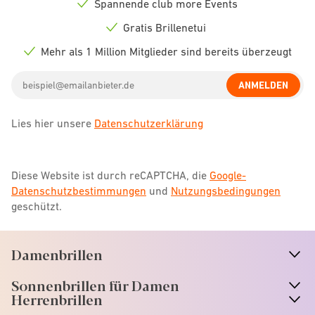
Spannende club more Events
Check
icon
Gratis Brillenetui
Check
icon
Mehr als 1 Million Mitglieder sind bereits überzeugt
Check
icon
Email
ANMELDEN
address
Lies hier unsere
Datenschutzerklärung
Diese Website ist durch reCAPTCHA, die
Google-
Datenschutzbestimmungen
und
Nutzungsbedingungen
geschützt.
Damenbrillen
n
A
r
r
o
w
i
c
o
Sonnenbrillen für Damen
n
A
r
r
o
w
i
c
o
Herrenbrillen